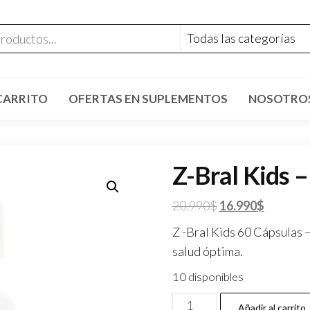
CARRITO
OFERTAS EN SUPLEMENTOS
NOSOTRO
Z-Bral Kids 
El
El
20.990
$
16.990
$
precio
precio
Z -Bral Kids 60 Cápsulas –
original
actual
salud óptima.
era:
es:
10 disponibles
20.990$.
16.990$
Z-
Añadir al carrito