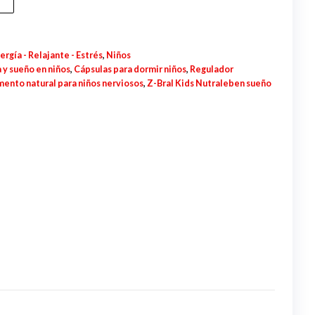
ergía - Relajante - Estrés
,
Niños
 y sueño en niños
,
Cápsulas para dormir niños
,
Regulador
ento natural para niños nerviosos
,
Z-Bral Kids Nutraleben sueño