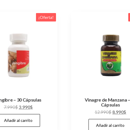
¡Oferta!
ngibre – 30 Cápsulas
Vinagre de Manzana –
Cápsulas
El
El
7.990
$
3.990
$
El
El
12.990
$
8.990
$
precio
precio
precio
pr
Añadir al carrito
original
actual
Añadir al carrito
original
ac
era:
es: