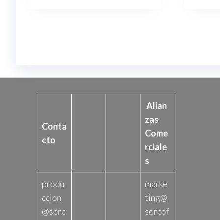
18.990$.
14.990$.
Alian
zas
Conta
Come
cto
rciale
s
produ
marke
ccion
ting@
@serc
sercof