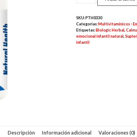
Bral
Kids
SKU:
PTH0330
–
Categorías:
Multivitamínicos - En
60
Etiquetas:
Biologic Herbal
,
Calma
emocional infantil natural
,
Suplem
Cápsulas
infantil
cantidad
Descripción
Información adicional
Valoraciones (0)