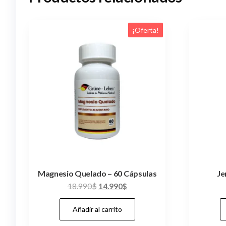
¡Oferta!
Magnesio Quelado – 60 Cápsulas
Je
El
El
18.990
$
14.990
$
precio
precio
Añadir al carrito
original
actual
era:
es: