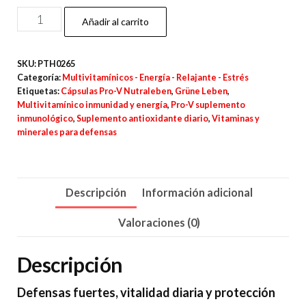
Pro-
Añadir al carrito
V
–
SKU:
PTH0265
60
Categoría:
Multivitamínicos - Energía - Relajante - Estrés
Cápsulas
Etiquetas:
Cápsulas Pro-V Nutraleben
,
Grüne Leben
,
Multivitamínico inmunidad y energía
,
Pro-V suplemento
cantidad
inmunológico
,
Suplemento antioxidante diario
,
Vitaminas y
minerales para defensas
Descripción
Información adicional
Valoraciones (0)
Descripción
Defensas fuertes, vitalidad diaria y protección