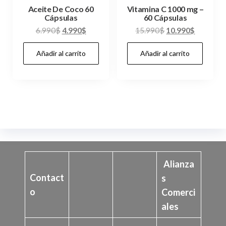
Aceite De Coco 60
Vitamina C 1000 mg –
Cápsulas
60 Cápsulas
El
El
El
El
6.990
$
4.990
$
15.990
$
10.990
$
precio
precio
precio
precio
Añadir al carrito
Añadir al carrito
original
actual
original
actual
era:
es:
era:
es:
6.990$.
4.990$.
15.990$.
10.990$.
Alianza
Contact
s
o
Comerci
ales