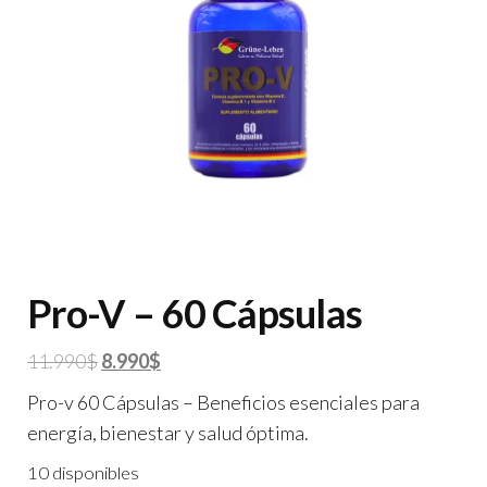
Pro-V – 60 Cápsulas
El
El
11.990
$
8.990
$
precio
precio
Pro-v 60 Cápsulas – Beneficios esenciales para
original
actual
energía, bienestar y salud óptima.
era:
es:
10 disponibles
11.990$.
8.990$.