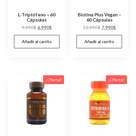
L-Triptófano – 60
Biotina Plus Vegan –
Cápsulas
60 Cápsulas
El
El
El
El
9.990
$
6.990
$
12.990
$
7.990
$
precio
precio
precio
precio
Añadir al carrito
Añadir al carrito
original
actual
original
actual
era:
es:
era:
es:
9.990$.
6.990$.
12.990$.
7.990$.
¡Oferta!
¡Oferta!