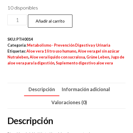
era:
es:
10 disponibles
13.990$.
8.990$.
Aloe
Añadir al carrito
Vera
Gel
SKU:
PTH0014
con
Categoría:
Metabolismo - Prevención Digestiva y Urinaria
Sucralosa
Etiquetas:
Aloe vera 1 litro uso humano
,
Aloe vera gel sin azúcar
Nutraleben
,
Aloe vera líquido con sucralosa
,
Grüne Leben
,
Jugo de
–
aloe vera para la digestión
,
Suplemento digestivo aloe vera
1000
ml
cantidad
Descripción
Información adicional
Valoraciones (0)
Descripción