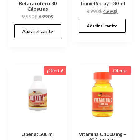
Betacaroteno 30
Tomiel Spray – 30 ml
Cápsulas
El
El
8.990
$
4.990
$
El
El
9.990
$
6.990
$
precio
precio
precio
precio
Añadir al carrito
original
actual
Añadir al carrito
original
actual
era:
es:
era:
es:
8.990$.
4.990$.
9.990$.
6.990$.
¡Oferta!
¡Oferta!
Ubenat 500 ml
Vitamina C 1000 mg –
60 Cápsulas