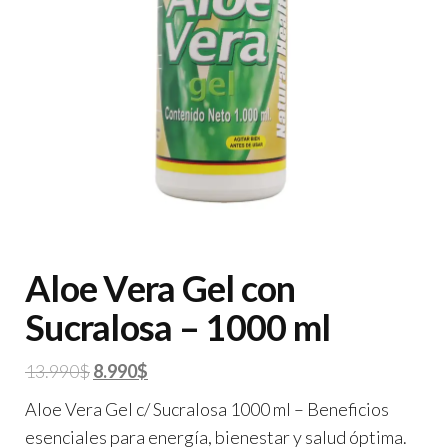
Aloe Vera Gel con
Sucralosa – 1000 ml
El
El
13.990
$
8.990
$
precio
precio
Aloe Vera Gel c/ Sucralosa 1000 ml – Beneficios
original
actual
esenciales para energía, bienestar y salud óptima.