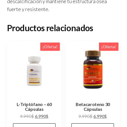
descalcificación y mantiene tu estructura ósea
fuerte y resistente.
Productos relacionados
¡Oferta!
¡Oferta!
L-Triptófano – 60
Betacaroteno 30
Cápsulas
Cápsulas
El
El
El
El
9.990
$
6.990
$
9.990
$
6.990
$
precio
precio
precio
precio