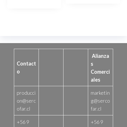
era:
es:
8.990$.
4.990$.
15.990$.
10.990$.
Alianza
Contact
s
o
Comerci
ales
producci
marketin
on@serc
g@serco
ofar.cl
far.cl
+56 9
+56 9