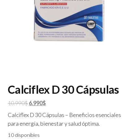
Calciflex D 30 Cápsulas
El
El
10.990
$
6.990
$
precio
precio
Calciflex D 30 Cápsulas – Beneficios esenciales
original
actual
para energía, bienestar y salud óptima.
era:
es:
10 disponibles
10.990$.
6.990$.