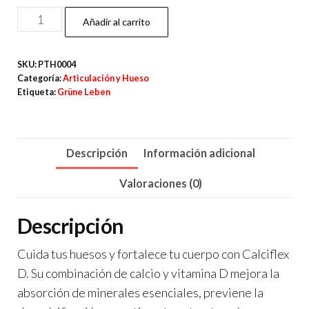
Calciflex
Añadir al carrito
D
30
SKU:
PTH0004
Cápsulas
Categoría:
Articulación y Hueso
cantidad
Etiqueta:
Grüne Leben
Descripción
Información adicional
Valoraciones (0)
Descripción
Cuida tus huesos y fortalece tu cuerpo con Calciflex
D. Su combinación de calcio y vitamina D mejora la
absorción de minerales esenciales, previene la