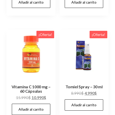
Añadir al carrito
Añadir al carrito
original
actual
original
actual
era:
es:
era:
es:
9.990$.
6.990$.
9.990$.
6.990$.
¡Oferta!
¡Oferta!
Vitamina C 1000 mg –
Tomiel Spray – 30 ml
60 Cápsulas
El
El
8.990
$
4.990
$
El
El
15.990
$
10.990
$
precio
precio
precio
precio
Añadir al carrito
original
actual
Añadir al carrito
original
actual
era:
es: