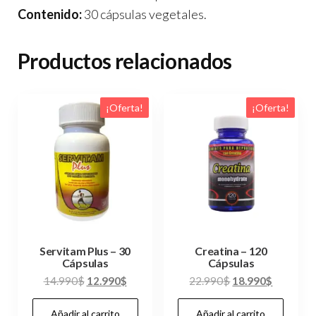
Contenido:
30 cápsulas vegetales.
Productos relacionados
¡Oferta!
¡Oferta!
Servitam Plus – 30
Creatina – 120
Cápsulas
Cápsulas
El
El
El
El
14.990
$
12.990
$
22.990
$
18.990
$
precio
precio
precio
precio
Añadir al carrito
Añadir al carrito
original
actual
original
actual