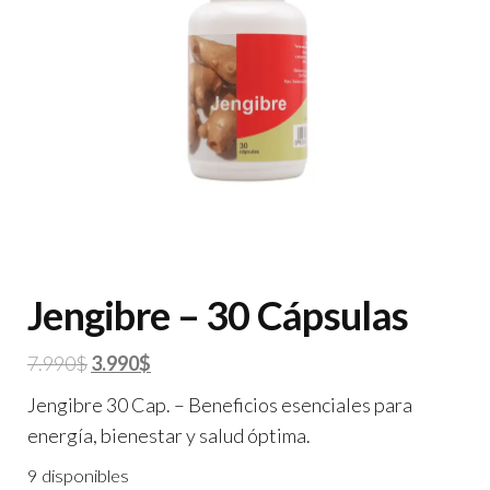
Jengibre – 30 Cápsulas
El
El
7.990
$
3.990
$
precio
precio
Jengibre 30 Cap. – Beneficios esenciales para
original
actual
energía, bienestar y salud óptima.
era:
es:
9 disponibles
7.990$.
3.990$.