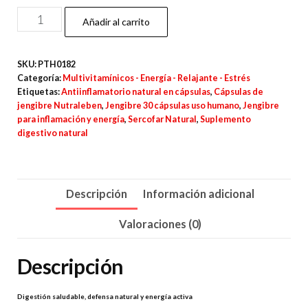
Jengibre
Añadir al carrito
–
30
SKU:
PTH0182
Cápsulas
Categoría:
Multivitamínicos - Energía - Relajante - Estrés
cantidad
Etiquetas:
Antiinflamatorio natural en cápsulas
,
Cápsulas de
jengibre Nutraleben
,
Jengibre 30 cápsulas uso humano
,
Jengibre
para inflamación y energía
,
Sercofar Natural
,
Suplemento
digestivo natural
Descripción
Información adicional
Valoraciones (0)
Descripción
Digestión saludable, defensa natural y energía activa