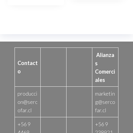
8.958$.
8.510$.
Alianza
Contact
s
o
Comerci
ales
producci
marketin
on@serc
g@serco
ofar.cl
far.cl
+56 9
+56 9
4469
238921