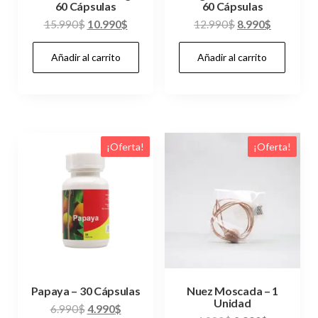
60 Cápsulas
60 Cápsulas
El
El
El
El
15.990
$
10.990
$
12.990
$
8.990
$
precio
precio
precio
precio
Añadir al carrito
Añadir al carrito
original
actual
original
actual
era:
es:
era:
es:
15.990$.
10.990$.
12.990$.
8.990$.
¡Oferta!
¡Oferta!
Papaya – 30 Cápsulas
Nuez Moscada – 1
Unidad
El
El
6.990
$
4.990
$