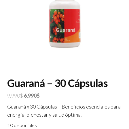
Guaraná – 30 Cápsulas
El
El
9.990
$
6.990
$
precio
precio
Guaraná x 30 Cápsulas – Beneficios esenciales para
original
actual
energía, bienestar y salud óptima.
era:
es:
10 disponibles
9.990$.
6.990$.