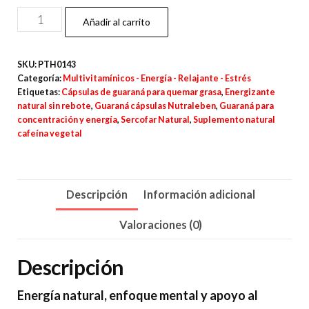
Guaraná
Añadir al carrito
–
30
SKU:
PTH0143
Cápsulas
Categoría:
Multivitamínicos - Energía - Relajante - Estrés
cantidad
Etiquetas:
Cápsulas de guaraná para quemar grasa
,
Energizante
natural sin rebote
,
Guaraná cápsulas Nutraleben
,
Guaraná para
concentración y energía
,
Sercofar Natural
,
Suplemento natural
cafeína vegetal
Descripción
Información adicional
Valoraciones (0)
Descripción
Energía natural, enfoque mental y apoyo al