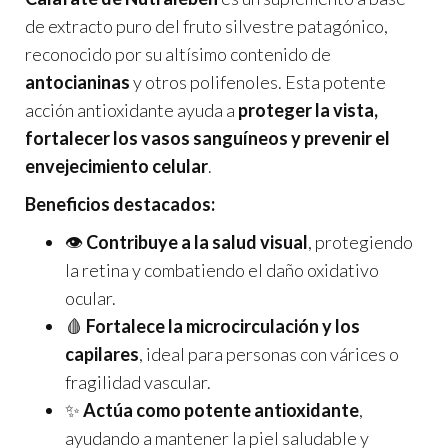
de extracto puro del fruto silvestre patagónico,
reconocido por su altísimo contenido de
antocianinas
y otros polifenoles. Esta potente
acción antioxidante ayuda a
proteger la vista,
fortalecer los vasos sanguíneos y prevenir el
envejecimiento celular
.
Beneficios destacados:
👁️
Contribuye a la salud visual
, protegiendo
la retina y combatiendo el daño oxidativo
ocular.
🩸
Fortalece la microcirculación y los
capilares
, ideal para personas con várices o
fragilidad vascular.
✨
Actúa como potente antioxidante
,
ayudando a mantener la piel saludable y