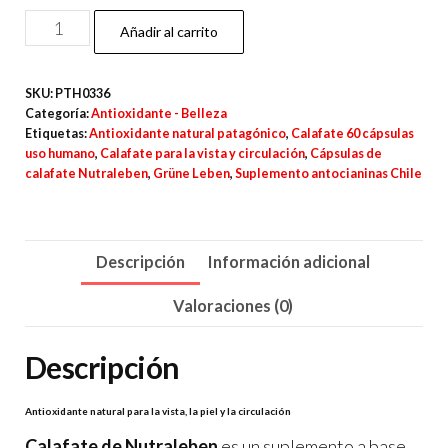
Calafate
Añadir al carrito
–
60
SKU:
PTH0336
Cápsulas
Categoría:
Antioxidante - Belleza
cantidad
Etiquetas:
Antioxidante natural patagónico
,
Calafate 60 cápsulas
uso humano
,
Calafate para la vista y circulación
,
Cápsulas de
calafate Nutraleben
,
Grüne Leben
,
Suplemento antocianinas Chile
Descripción
Información adicional
Valoraciones (0)
Descripción
Antioxidante natural para la vista, la piel y la circulación
Calafate de Nutraleben
es un suplemento a base