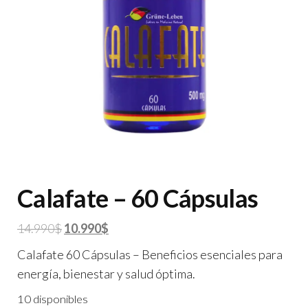
Calafate – 60 Cápsulas
El
El
14.990
$
10.990
$
precio
precio
Calafate 60 Cápsulas – Beneficios esenciales para
original
actual
energía, bienestar y salud óptima.
era:
es:
10 disponibles
14.990$.
10.990$.