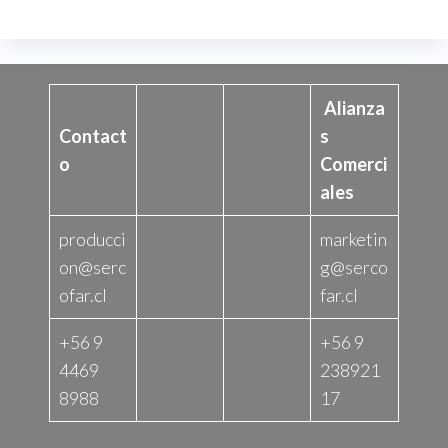
Alianza
Contact
s
o
Comerci
ales
producci
marketin
on@serc
g@serco
ofar.cl
far.cl
+56 9
+56 9
4469
238921
8988
17