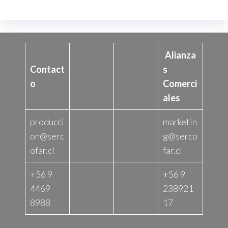
Alianza
Contact
s
o
Comerci
ales
producci
marketin
on@serc
g@serco
ofar.cl
far.cl
+56 9
+56 9
4469
238921
8988
17