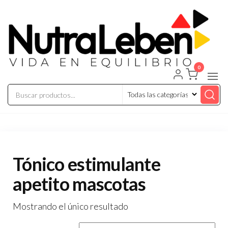
Saltar
al
contenido
0
Nutraleben
Tónico estimulante
apetito mascotas
Mostrando el único resultado