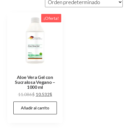
¡Oferta!
Aloe Vera Gel con
Sucralosa Vegano –
1000 ml
El
El
11.086
$
10.532
$
precio
precio
Añadir al carrito
original
actual
era:
es:
11.086$.
10.532$.