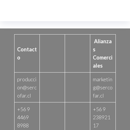
Alianza
Contact
s
o
Comerci
ales
producci
marketin
on@serc
g@serco
ofar.cl
far.cl
+56 9
+56 9
4469
238921
8988
17