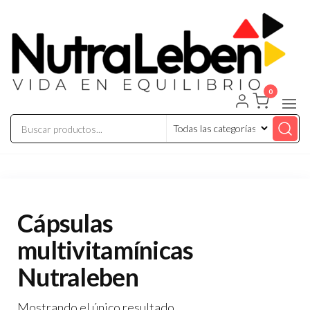
Saltar
al
contenido
0
Nutraleben
Cápsulas
multivitamínicas
Nutraleben
Mostrando el único resultado