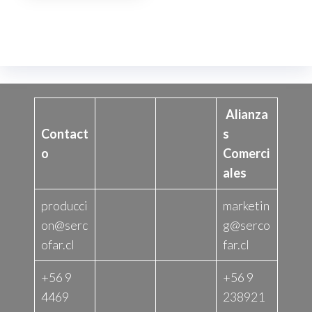
Alianza
Contact
s
o
Comerci
ales
producci
marketin
on@serc
g@serco
ofar.cl
far.cl
+56 9
+56 9
4469
238921