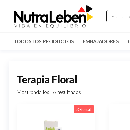
Saltar
al
contenido
Nutraleben
TODOS LOS PRODUCTOS
EMBAJADORES
Terapia Floral
Mostrando los 16 resultados
¡Oferta!