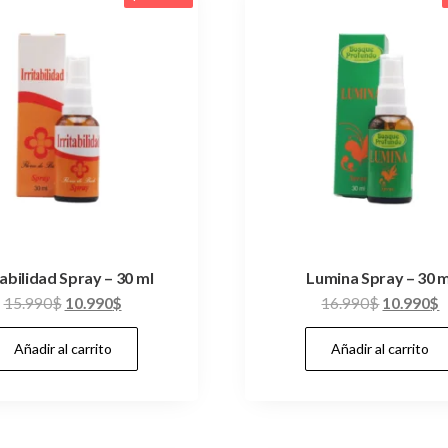
tabilidad Spray – 30 ml
Lumina Spray – 30 m
El
El
El
E
15.990
$
10.990
$
16.990
$
10.990
$
precio
precio
precio
p
Añadir al carrito
Añadir al carrito
original
actual
original
a
era:
es:
era:
e
15.990$.
10.990$.
16.990$.
1