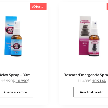
¡Oferta!
Relax Spray – 30 ml
Rescate/Emergencia Spra
El
El
El
E
15.990
$
10.990
$
11.488
$
10.914
$
precio
precio
precio
p
Añadir al carrito
Añadir al carrito
original
actual
original
a
era:
es:
era:
e
15.990$.
10.990$.
11.488$.
1