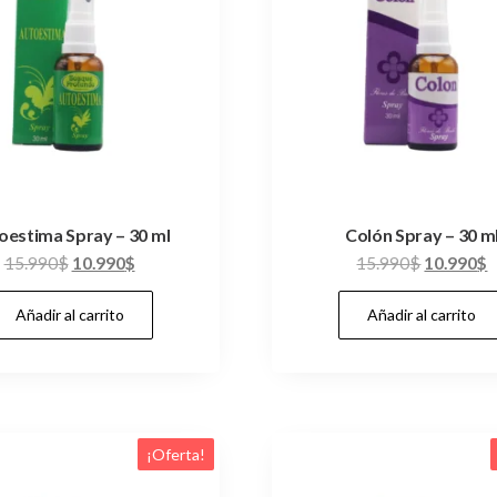
oestima Spray – 30 ml
Colón Spray – 30 m
El
El
El
E
15.990
$
10.990
$
15.990
$
10.990
$
precio
precio
precio
p
Añadir al carrito
Añadir al carrito
original
actual
original
a
era:
es:
era:
e
15.990$.
10.990$.
15.990$.
1
¡Oferta!