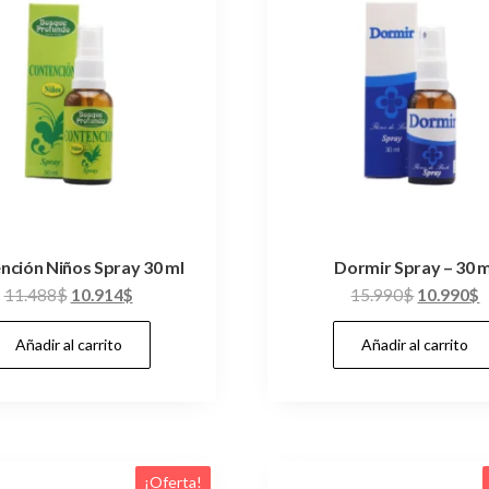
nción Niños Spray 30 ml
Dormir Spray – 30 m
El
El
El
E
11.488
$
10.914
$
15.990
$
10.990
$
precio
precio
precio
p
Añadir al carrito
Añadir al carrito
original
actual
original
a
era:
es:
era:
e
11.488$.
10.914$.
15.990$.
1
¡Oferta!