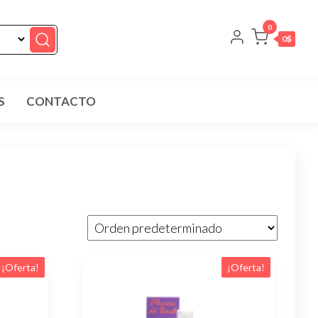
0
0$
S
CONTACTO
¡Oferta!
¡Oferta!