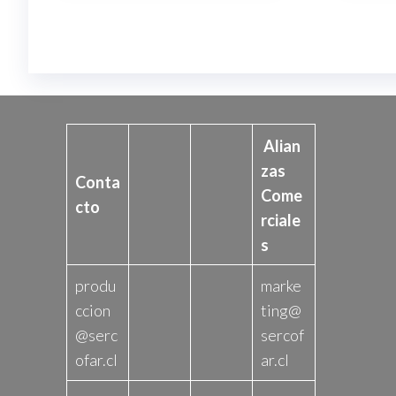
Alian
zas
Conta
Come
cto
rciale
s
produ
marke
ccion
ting@
@serc
sercof
ofar.cl
ar.cl