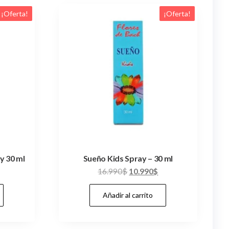
¡Oferta!
¡Oferta!
y 30 ml
Sueño Kids Spray – 30 ml
l
El
El
16.990
$
10.990
$
recio
precio
precio
Añadir al carrito
ctual
original
actual
s:
era:
es:
0.914$.
16.990$.
10.990$.