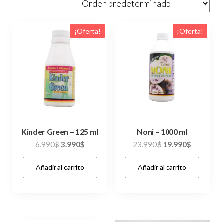
¡Oferta!
¡Oferta!
Kinder Green – 125 ml
Noni – 1000 ml
El
El
El
El
6.990
$
3.990
$
23.990
$
19.990
$
precio
precio
precio
precio
Añadir al carrito
Añadir al carrito
original
actual
original
actual
era:
es:
era:
es:
6.990$.
3.990$.
23.990$.
19.990$.