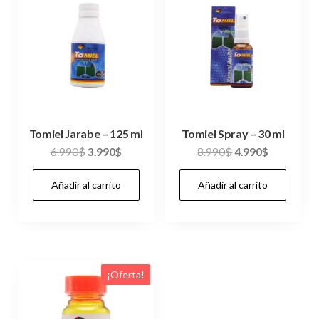
Tomiel Jarabe – 125 ml
Tomiel Spray – 30 ml
El
El
El
El
6.990
$
3.990
$
8.990
$
4.990
$
precio
precio
precio
precio
Añadir al carrito
Añadir al carrito
original
actual
original
actual
era:
es:
era:
es:
6.990$.
3.990$.
8.990$.
4.990$.
¡Oferta!